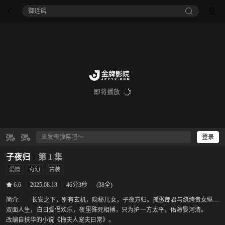
御廷谣‎
即将播放
登录
子夜归
第 1 集
爱情
奇幻
古装
|
2025.08.18
|
46分3秒
|
(38全)
6.6
简介:
长安之下，别有玄机，隐秘儿女，子夜方归。孤傲郎君与纨绔贵女纵享
双面人生，白日爱侣欢乐，夜里殊死相搏，只为护一方太平，佑海晏河清。
改编自扶华的小说《梅夫人宠夫日常》。