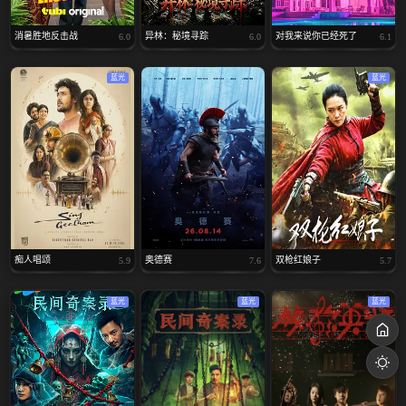
消暑胜地反击战
异林：秘境寻踪
对我来说你已经死了
6.0
6.0
6.1
蓝光
蓝光
痴人唱颂
奥德赛
双枪红娘子
5.9
7.6
5.7
蓝光
蓝光
蓝光