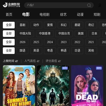
八仙！
电影
首页
电视剧
综艺
动漫
短剧
全部
喜剧
动作
爱情
科幻
悬疑
奇幻
恐
全部
中国大陆
中国香港
中国台湾
美国
日本
全部
2026
2025
2024
2023
2022
2021
20
全部
国语
英语
粤语
韩语
日语
其他
上映时间
人气高低
评分高低
蓝光
蓝光