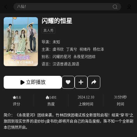
八仙！
闪耀的恒星
真人秀
导演：
未知
主演：
虞书欣
丁禹兮
祝绪丹
杨仕泽
别名：
闪耀的星河
永夜星河团综
语言：
汉语普通话,国语
立即播放
2024.12.10
31分9秒
8.6
1491
评分
热度
上映时间
时间
简介：
《永夜星河》团综来袭，竹林四侠团魂试炼全新冒险启程！结束“穿书”之
旅回到现实世界的凌妙妙(虞书欣)即将开启自己的海岛度假，殊不知一个全新副
本已悄然开启。